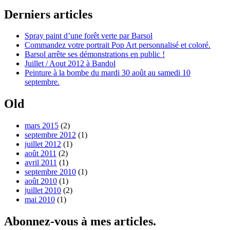
Derniers articles
Spray paint d’une forêt verte par Barsol
Commandez votre portrait Pop Art personnalisé et coloré.
Barsol arrête ses démonstrations en public !
Juillet / Aout 2012 à Bandol
Peinture à la bombe du mardi 30 août au samedi 10
septembre.
Old
mars 2015
(2)
septembre 2012
(1)
juillet 2012
(1)
août 2011
(2)
avril 2011
(1)
septembre 2010
(1)
août 2010
(1)
juillet 2010
(2)
mai 2010
(1)
Abonnez-vous à mes articles.